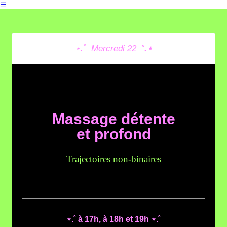
︎
⋆.˚ Mercredi 22
˚.⋆
Massage détente
et profond
Trajectoires non-binaires
⋆.˚ à 17h, à 18h et 19h ⋆.˚