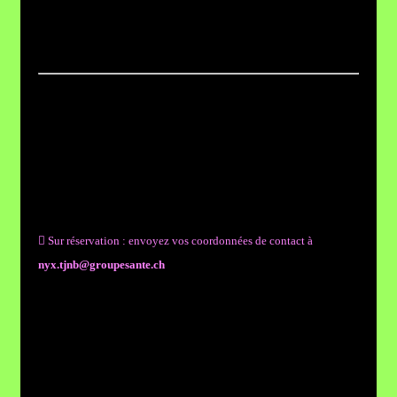
e
︎St-Gervais - Glam Room (4
étage)
| ・❥・ Atelier | ◴ 45 min
Amel est physiothérapeute et propose des
massages avec une approche manuelle et
douce, alliant massage profond, travail du
fascia et mobilisation articulaire.
︎ Sur réservation : envoyez vos coordonnées de contact à
nyx.tjnb@groupesante.ch
︎︎︎ La priorité est donnée aux
personnes handy/raciséex/Transfem.
︎︎︎ Si voux sentez que noux n'avez pas les cuillères ou l'énergie,
merci de
prévenir lae thérapeute au moins 48h à l'avance
en cas
d'annulation pour permettre à un-ex autre adelphex d'accéder au